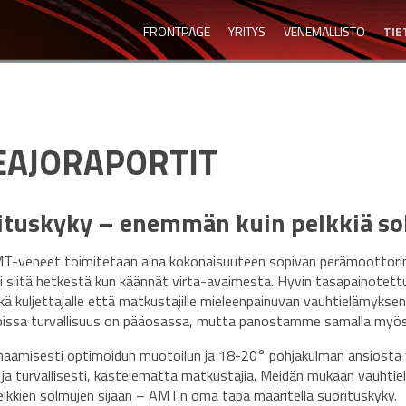
FRONTPAGE
YRITYS
VENEMALLISTO
TIE
EAJORAPORTIT
ituskyky – enemmän kuin pelkkiä s
MT-veneet toimitetaan aina kokonaisuuteen sopivan perämoottorin 
ti siitä hetkestä kun käännät virta-avaimesta. Hyvin tasapainotet
ä kuljettajalle että matkustajille mieleenpainuvan vauhtielämyksen
joissa turvallisuus on pääosassa, mutta panostamme samalla myös
aamisesti optimoidun muotoilun ja 18-20° pohjakulman ansiosta 
 ja turvallisesti, kastelematta matkustajia. Meidän mukaan vauht
elkkien solmujen sijaan – AMT:n oma tapa määritellä suorituskyky.