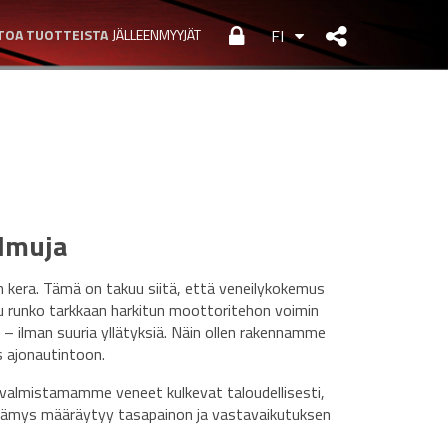
TOA TUOTTEISTA
JÄLLEENMYYJÄT
FI
olmuja
kera. Tämä on takuu siitä, että veneilykokemus
tu runko tarkkaan harkitun moottoritehon voimin
 – ilman suuria yllätyksiä. Näin ollen rakennamme
 ajonautintoon.
valmistamamme veneet kulkevat taloudellisesti,
ielämys määräytyy tasapainon ja vastavaikutuksen