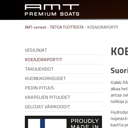
AMT-veneet
›
TIETOA TUOTTEISTA
›
KOEAJORAPORTIT
KO
VESILINJAT
KOEAJORAPORTIT
Suor
TAKUUEHDOT
KUOMUKORKEUDET
Kaikki A
PEDIN PITUUS
alkaa he
antaa sek
KAAPELIEN PITUUDET
runkoja 
GELCOAT VÄRIKOODIT
Hydrodyn
nopeasti
kautta p