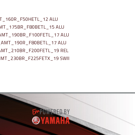
MT_160R_F50HETL_12 ALU
AMT_175BR_F80BETL_15 ALU
_AMT_190BR_F100FETL_17 ALU
e_AMT_190R_F80BETL_17 ALU
_AMT_210BR_F200FETL_19 REL
AMT_230BR_F225FETX_19 SWII