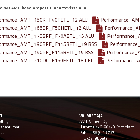
aiset AMT-koeajoraportit ladattavissa alla.
formance_AMT_150R_F40FETL_12 ALU
Performance_A
PDF
formance_AMT_165BR_F50HETL_12 ALU
Performance_
PDF
formance_AMT_175BRF_F70AETL_15 ALU
Performance
PDF
formance_AMT_190BRF_F115BETL_19 BSS
Performanc
PDF
formance_AMT_190RF_F115BETL_19 BSS
Performance
PDF
formance_AMT_210DC_F150FETL_18 REL
Performance_
PDF
ET
VALMISTAJA
ttelyt
AMT-Veneet Oy
 tapahtumat
Uurontie 4-6, 80770 Kontiolahti
lut
Puh. +358 (0)13 7373 211
info@amtboats.fi