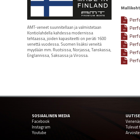
Mallikoht
Per
PDF
AMT-veneet suunnitellaan ja valmistetaan
Per
PDF
Kontiolahdella kahdessa modernissa
Per
tehtaassa, joiden kapasiteetti on peräti 1600
PDF
Per
venettä vuodessa. Suomen lisäksi veneitä
PDF
myydään mm. Ruotsissa, Norjassa, Tanskassa,
Per
Englannissa, Saksassa ja Virossa.
PDF
Per
PDF
SOSIAALINEN MEDIA
UUTIS
Facebook
Venenäy
Instagram
Tulevat
Youtube
Arvoste