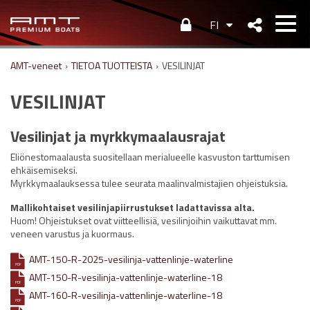
FI
AMT-veneet
›
TIETOA TUOTTEISTA
›
VESILINJAT
VESILINJAT
Vesilinjat ja myrkkymaalausrajat
Eliönestomaalausta suositellaan merialueelle kasvuston tarttumisen
ehkäisemiseksi.
Myrkkymaalauksessa tulee seurata maalinvalmistajien ohjeistuksia.
Mallikohtaiset vesilinjapiirrustukset ladattavissa alta.
Huom! Ohjeistukset ovat viitteellisiä, vesilinjoihin vaikuttavat mm.
veneen varustus ja kuormaus.
AMT-150-R-2025-vesilinja-vattenlinje-waterline
PDF
AMT-150-R-vesilinja-vattenlinje-waterline-18
PDF
AMT-160-R-vesilinja-vattenlinje-waterline-18
PDF