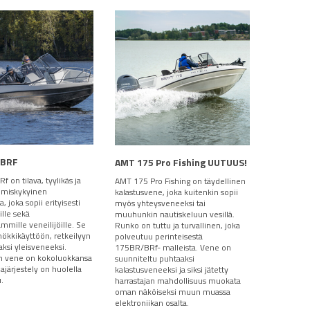
 BRF
AMT 175 Pro Fishing UUTUUS!
 on tilava, tyylikäs ja
AMT 175 Pro Fishing on täydellinen
miskykyinen
kalastusvene, joka kuitenkin sopii
, joka sopii erityisesti
myös yhteysveneeksi tai
ille sekä
muuhunkin nautiskeluun vesillä.
mmille veneilijöille. Se
Runko on tuttu ja turvallinen, joka
mökkikäyttöön, retkeilyyn
polveutuu perinteisestä
ksi yleisveneeksi.
175BR/BRf- malleista. Vene on
an vene on kokoluokkansa
suunniteltu puhtaaksi
tilajärjestely on huolella
kalastusveneeksi ja siksi jätetty
u.
harrastajan mahdollisuus muokata
oman näköiseksi muun muassa
elektroniikan osalta.