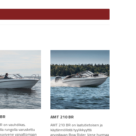
 BR
AMT 210 BR
R on vauhdikas,
AMT 210 BR on laatutietoisen ja
ella rungolla varustettu
käytännöllistä tyylikkyyttä
 huvivene vaivattomaan
arvostavan Bow Rider. Vene hurmaa