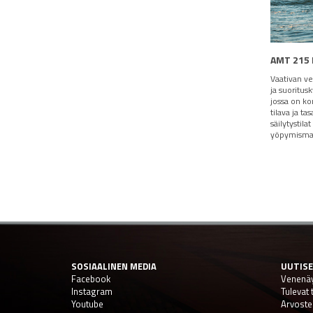
AMT 215 
Vaativan ve
ja suoritus
jossa on k
tilava ja ta
säilytystila
yöpymismah
SOSIAALINEN MEDIA
UUTIS
Facebook
Venenäy
Instagram
Tulevat
Youtube
Arvoste