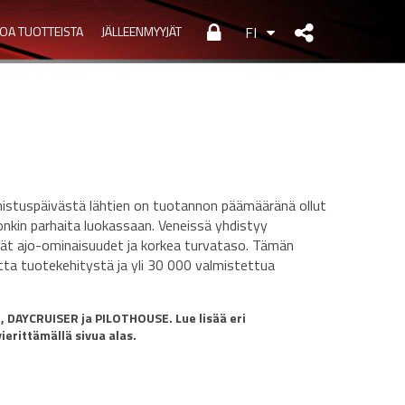
TOA TUOTTEISTA
JÄLLEENMYYJÄT
FI
lmistuspäivästä lähtien on tuotannon päämääränä ollut
onkin parhaita luokassaan. Veneissä yhdistyy
hyvät ajo-ominaisuudet ja korkea turvataso. Tämän
tta tuotekehitystä ja yli 30 000 valmistettua
 DAYCRUISER ja PILOTHOUSE. Lue lisää eri
ierittämällä sivua alas.