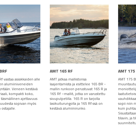
 BRF
AMT 165 RF
AMT 175
f vastaa asiakkaiden alle
AMT jatkaa mallistonsa
AMT 175 BRf
ten alumiiniveneiden
laajentamista ja esittelee 165 BR -
muuntautu
yntään. Veneen kestävä
mallin runkoon perustuvat 165 R ja
moniottelija
iaali, kompakti koko,
165 Rf –mallit, jotka on varustettu
laatutietois
a täsmällinen ajettavuus
sivupulpetilla. 165 R on tarjolla
vauhdikkaa
tuudesta sopivan myös
lasikuiturungolla ja 165 Rf:ssä on
sopii niin 
ostajalle.
kestävä alumiinirunko.
kuin puhtaa
Sisustalta
tilavin, ja 
suunnitelt