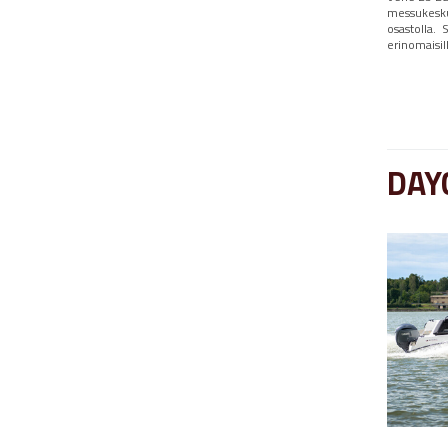
messukesk
osastolla.
erinomaisil
DAY