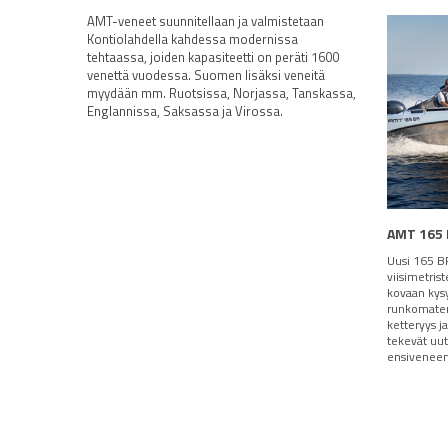
AMT-veneet suunnitellaan ja valmistetaan
Kontiolahdella kahdessa modernissa
tehtaassa, joiden kapasiteetti on peräti 1600
venettä vuodessa. Suomen lisäksi veneitä
myydään mm. Ruotsissa, Norjassa, Tanskassa,
Englannissa, Saksassa ja Virossa.
AMT 165
Uusi 165 BR
viisimetris
kovaan kys
runkomater
ketteryys j
tekevät uu
ensiveneen 