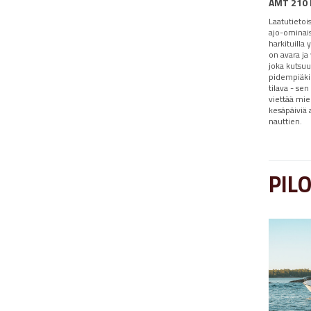
AMT 210 
Laatutietoi
ajo-ominais
harkituilla 
on avara ja 
joka kutsuu
pidempiäkin
tilava - se
viettää mie
kesäpäiviä 
nauttien.
PIL