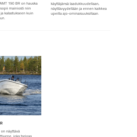
 AMT 190 BR on hauska
käyttäjänsä laadukkuudellaan,
 sopii mainiosti niin
näyttävyydellään ja ennen kaikkea
 ja kalastukseen kuin
upeilla ajo-ominaisuuksillaan.
uun.
 R
 on näyttävä
tivene, joka tarjoaa