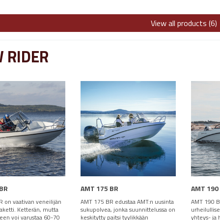
View all products (6)
 RIDER
 BR
AMT 175 BR
AMT 190
 on vaativan veneilijän
AMT 175 BR edustaa AMT:n uusinta
AMT 190 B
ketti. Ketterän, mutta
sukupolvea, jonka suunnittelussa on
urheilullis
een voi varustaa 60-70
keskitytty paitsi tyylikkään
yhteys- ja