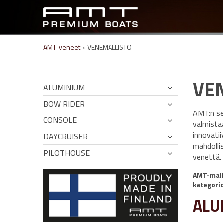
AMT-veneet
›
VENEMALLISTO
VE
ALUMINIUM
BOW RIDER
AMT:n se
CONSOLE
valmista
innovatii
DAYCRUISER
mahdolli
PILOTHOUSE
venettä.
AMT-mall
kategorio
ALU