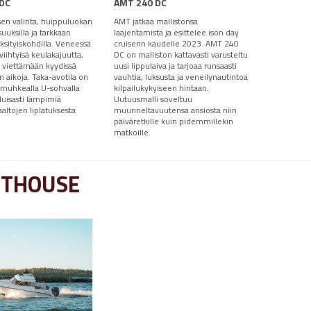
DC
AMT 240 DC
sen valinta, huippuluokan
AMT jatkaa mallistonsa
uuksilla ja tarkkaan
laajentamista ja esittelee ison day
yksityiskohdilla. Veneessä
cruiserin kaudelle 2023. AMT 240
viihtyisä keulakajuutta,
DC on malliston kattavasti varusteltu
 viettämään kyydissä
uusi lippulaiva ja tarjoaa runsaasti
 aikoja. Taka-avotila on
vauhtia, luksusta ja veneilynautintoa
n muhkealla U-sohvalla
kilpailukykyiseen hintaan.
luisasti lämpimiä
Uutuusmalli soveltuu
aaltojen liplatuksesta
muunneltavuutensa ansiosta niin
päiväretkille kuin pidemmillekin
matkoille.
OTHOUSE