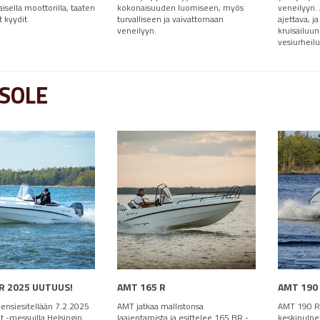
sella moottorilla, taaten
kokonaisuuden luomiseen, myös
veneilyyn.
 kyydit.
turvalliseen ja vaivattomaan
ajettava, ja
veneilyyn.
kruisailuun
vesiurheil
SOLE
R 2025 UUTUUS!
AMT 165 R
AMT 190
ensiesitellään 7.2.2025
AMT jatkaa mallistonsa
AMT 190 R
 -messuilla Helsingin
laajentamista ja esittelee 165 BR -
keskipulpet