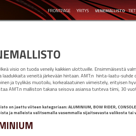
FRONTPAGE
YRITYS
VENEMALLISTO
TIE
NEMALLISTO
lkeä visio on tuoda veneily kaikkien ulottuville. Ensimmäisestä va
a laadukkaita veneitä järkevään hintaan. AMT:n hinta-laatu-suhde 
vinen ja tyylikäs muotoilu, korkealaatuinen viimeistely, erityisen 
staa AMT:n malliston takana seisova asiansa tunteva tiimi, 30 vuo
isto on jaettu viiteen kategoriaan: ALUMINIUM, BOW RIDER, CONSOLE,
ista ja malleista valitsemalla vasemmalla sijaitsevasta valikosta tai v
MINIUM