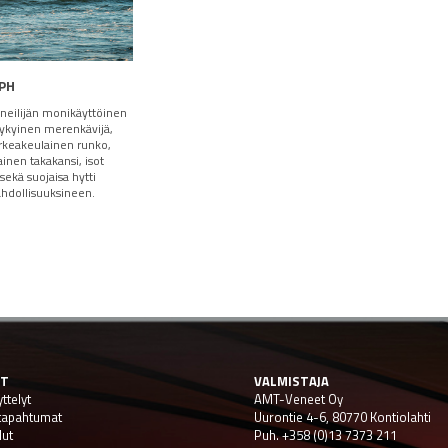
PH
neilijän monikäyttöinen
kykyinen merenkävijä,
orkeakeulainen runko,
sainen takakansi, isot
t sekä suojaisa hytti
dollisuuksineen.
ET
VALMISTAJA
ttelyt
AMT-Veneet Oy
 tapahtumat
Uurontie 4-6, 80770 Kontiolahti
lut
Puh. +358 (0)13 7373 211