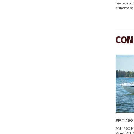
hevosvoimai
erinomaiset
CON
AMT 150 
AMT 150 R 
Vene 25 Båt