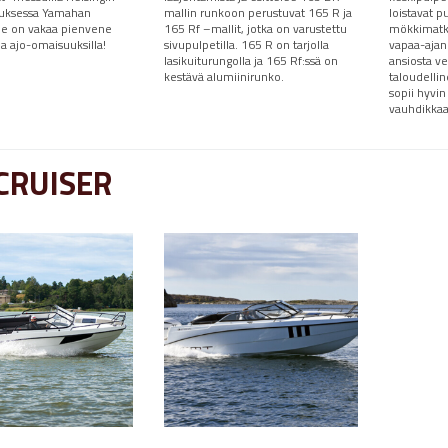
uksessa Yamahan
mallin runkoon perustuvat 165 R ja
loistavat pu
 Se on vakaa pienvene
165 Rf –mallit, jotka on varustettu
mökkimatkal
la ajo-omaisuuksilla!
sivupulpetilla. 165 R on tarjolla
vapaa-ajan
lasikuiturungolla ja 165 Rf:ssä on
ansiosta ve
kestävä alumiinirunko.
taloudellin
sopii hyvi
vauhdikka
CRUISER