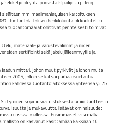
 jakeluketju oli yhtä porrasta kilpailijoita pidempi.
 sisältäen mm. maailmanlaajuisen kartoituksen
987. Tuotantolaitoksen henkilökunta oli koulutettu
ssa tuotantomäärät ohittivat perinteisesti toimivat
elu, materiaali- ja varustevalinnat ja niiden
iden sertifiointi sekä jakelu jälleenmyyjille ja
laadun mittari, johon muut pyrkivät ja johon muita
teen 2005, jolloin se katsoi parhaaksi irtautua
in yhtiön kahdessa tuotantolaitoksessa yhteensä yli 25
 Siirtyminen sopimusvalmistuksesta omiin tuotteisiin
urvallisuutta ja mukavuutta lisäävät ominaisuudet,
missa uusissa malleissa. Ensimmäiset viisi mallia
na mallisto on kasvanut käsittämään kaikkiaan 16