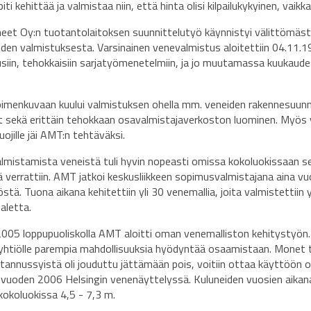
piti kehittää ja valmistaa niin, että hinta olisi kilpailukykyinen, vaikka
et Oy:n tuotantolaitoksen suunnittelutyö käynnistyi välittömästi
iden valmistuksesta. Varsinainen venevalmistus aloitettiin 04.11.1
siin, tehokkaisiin sarjatyömenetelmiin, ja jo muutamassa kuukaude
.
imenkuvaan kuului valmistuksen ohella mm. veneiden rakennesuunnitt
 sekä erittäin tehokkaan osavalmistajaverkoston luominen. Myös vene
ojille jäi AMT:n tehtäväksi.
lmistamista veneistä tuli hyvin nopeasti omissa kokoluokissaan se 
 verrattiin. AMT jatkoi keskusliikkeen sopimusvalmistajana aina vuo
stä. Tuona aikana kehitettiin yli 30 venemallia, joita valmistetti
aletta.
005 loppupuoliskolla AMT aloitti oman venemalliston kehitystyön.
 yhtiölle parempia mahdollisuuksia hyödyntää osaamistaan. Monet t
tannussyistä oli jouduttu jättämään pois, voitiin ottaa käyttöön o
in vuoden 2006 Helsingin venenäyttelyssä. Kuluneiden vuosien aika
kokoluokissa 4,5 - 7,3 m.