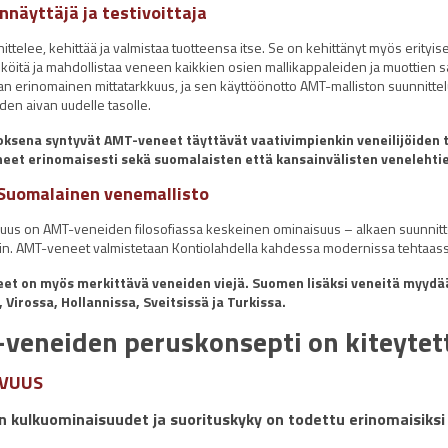
näyttäjä ja testivoittaja
ttelee, kehittää ja valmistaa tuotteensa itse. Se on kehittänyt myös erity
iköitä ja mahdollistaa veneen kaikkien osien mallikappaleiden ja muottien 
an erinomainen mittatarkkuus, ja sen käyttöönotto AMT-malliston suunnitte
uden aivan uudelle tasolle.
ksena syntyvät AMT-veneet täyttävät vaativimpienkin veneilijöiden t
et erinomaisesti sekä suomalaisten että kansainvälisten venelehtien
Suomalainen venemallisto
uus on AMT-veneiden filosofiassa keskeinen ominaisuus – alkaen suunnitte
iin. AMT-veneet valmistetaan Kontiolahdella kahdessa modernissa tehtaassa
et on myös merkittävä veneiden viejä. Suomen lisäksi veneitä myydä
 Virossa, Hollannissa, Sveitsissä ja Turkissa.
veneiden peruskonsepti on kiteytet
AVUUS
 kulkuominaisuudet ja suorituskyky on todettu erinomaisiksi