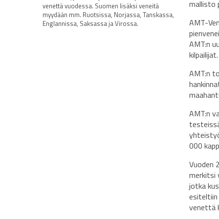
mallisto 
venettä vuodessa. Suomen lisäksi veneitä
myydään mm. Ruotsissa, Norjassa, Tanskassa,
AMT-Vene
Englannissa, Saksassa ja Virossa.
pienvene
AMT:n uu
kilpailijat
AMT:n to
hankinnat
maahantu
AMT:n va
testeissä
yhteistyö
000 kapp
Vuoden 2
merkitsi
jotka kus
esitelti
venettä 