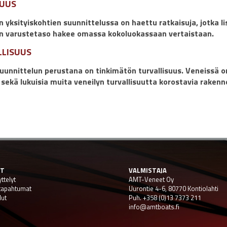
UUS
 yksityiskohtien suunnittelussa on haettu ratkaisuja, jotka li
n varustetaso hakee omassa kokoluokassaan vertaistaan.
LLISUUS
uunnittelun perustana on tinkimätön turvallisuus. Veneissä 
sekä lukuisia muita veneilyn turvallisuutta korostavia rakenn
ET
VALMISTAJA
ttelyt
AMT-Veneet Oy
 tapahtumat
Uurontie 4-6, 80770 Kontiolahti
lut
Puh. +358 (0)13 7373 211
info@amtboats.fi