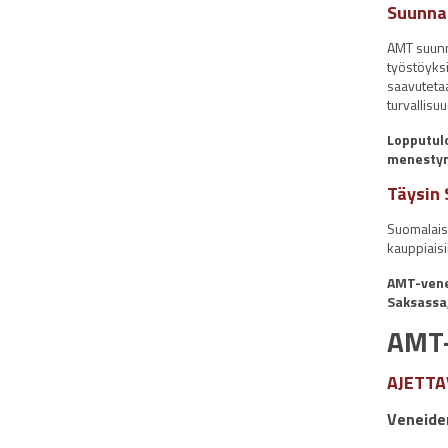
Suunnan
AMT suunni
työstöyks
saavuteta
turvallisu
Lopputulo
menestyne
Täysin 
Suomalais
kauppiais
AMT-vene
Saksassa,
AMT-
AJETT
Veneiden