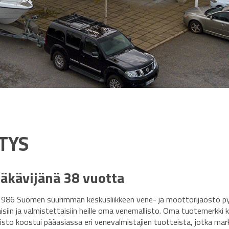
TYS
läkävijänä 38 vuotta
986 Suomen suurimman keskusliikkeen vene- ja moottorijaosto p
isiin ja valmistettaisiin heille oma venemallisto. Oma tuotemerkki kes
listo koostui pääasiassa eri venevalmistajien tuotteista, jotka mark