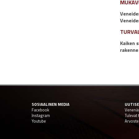
MUKAV
Veneiden
Veneide
TURVA
Kaiken s
rakenne 
SOSIAALINEN MEDIA
UUTIS
Facebook
Venenäy
Instagram
Tulevat
Youtube
Arvoste