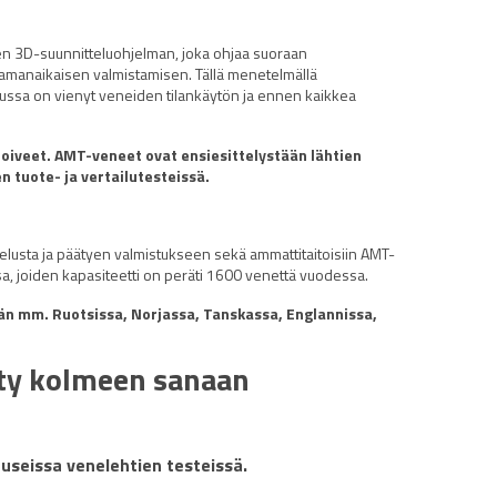
isen 3D-suunnitteluohjelman, joka ohjaa suoraan
samanaikaisen valmistamisen. Tällä menetelmällä
lussa on vienyt veneiden tilankäytön ja ennen kaikkea
oiveet. AMT-veneet ovat ensiesittelystään lähtien
 tuote- ja vertailutesteissä.
lusta ja päätyen valmistukseen sekä ammattitaitoisiin AMT-
, joiden kapasiteetti on peräti 1600 venettä vuodessa.
än mm. Ruotsissa, Norjassa, Tanskassa, Englannissa,
ty kolmeen sanaan
 useissa venelehtien testeissä.