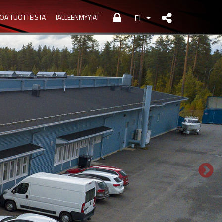
TOA TUOTTEISTA
JÄLLEENMYYJÄT
FI