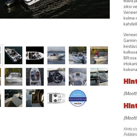
tilava j
siksi v
Veneen
kolme m
kahdell
Veneen
Garmin 
kestävä
kulkuv
BR:ssa 
irtokani
kokona
Hin
(Moott
Hin
(Moott
Hinta si
Pidätäm