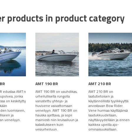
r products in product category
 BR
AMT 190 BR
AMT 210 BR
R edustaa AMT:n
AMT 190 BR on vauhdikas,
AMT 210 BR on
kupolvea, jonka
urheilullisella rungolla
laatutietoisen ja
ssa on keskitytty
varustettu yhteys- ja
käytännöllistä tyylikkyyttä
kkään
huvivene vaivattomaan
arvostavan Bow Rider.
uden luomiseen,
veneilyyn. AMT 190 BR on
Vene hurmaa käyttäjänsä
liseen ja
hauska ajettava, ja sopii
laadukkuudellaan,
an veneilyyn.
mainiosti niin kruisailuun ja
näyttävyydellään ja ennen
kalastukseen kuin
kaikkea upeilla ajo-
vesiurheiluun.
ominaisuuksillaan.