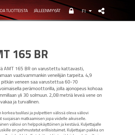
TOA TUOTTEISTA
JÄLLEENMYYJÄT
FI
T 165 BR
rä AMT 165 BR on varustettu kattavasti,
maan vaativammankin veneilijän tarpeita. 4,9
 pitkän veneen saa varustettua 60-70
oimaisella perämoottorilla, jolla ajonopeus kohoaa
mmillaan yli 30 solmuun. 2,08 metriä leveä vene on
 vakaa ja turvallinen.
korkea tuulilasi ja pulpettien välissä oleva väliovi
t suojaisan matkaamisen jopa viidelle aikuiselle.
inen väliovi on helppokäyttöinen ja kestävä. Kuljettajalle
uskille on pehmustetut erillisistuimet. Kuljettajan paikka on