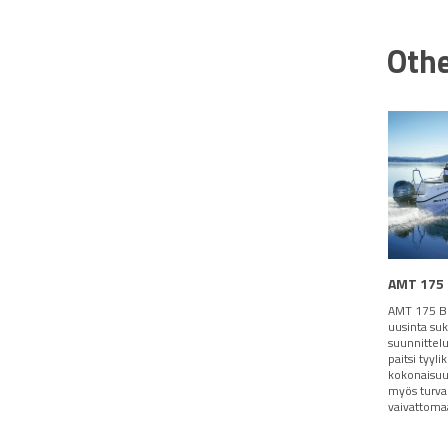
Othe
AMT 175
AMT 175 B
uusinta su
suunnittelu
paitsi tyyli
kokonaisu
myös turval
vaivattoma