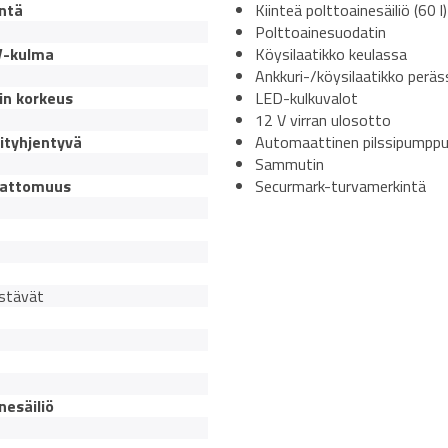
ntä
Kiinteä polttoainesäiliö (60 l)
Polttoainesuodatin
V-kulma
Köysilaatikko keulassa
Ankkuri-/köysilaatikko peräs
in korkeus
LED-kulkuvalot
12 V virran ulosotto
ityhjentyvä
Automaattinen pilssipumpp
Sammutin
attomuus
Securmark-turvamerkintä
stävät
nesäiliö