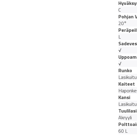
Hyväksy
C
Pohjan 
20°
Peräpeil
L
Sadeves
√
Uppoam
√
Runko
Lasikuitu
Kaiteet
Haponke
Kansi
Lasikuitu
Tuulilasi
Akryyli
Polttoai
60 L