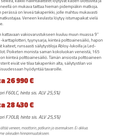
a selkeä, kaikki hallintalaitteet löytyvät käden ulottuvilta ja
eneellä on mukava taittaa hieman pidempiäkin matkoja.
 perässä on leveä takapenkki, jolle mahtuu mukavasti
atkustajaa. Veneen keulasta löytyy istumapaikat vielä
e.
 kattavaan vakiovarustukseen kuuluu muun muassa 9’’
-karttaplotteri, tyynysarja, kiinteä polttoainesäiliö, hapon
t kaiteet, runsaasti säilytystiloja Abloy-lukoilla ja Led-
alot. Poiketen monista saman kokoluokan veneistä, 165
on kiinteä polttoainesäiliö. Tämän ansiosta polttoaineen
sterit eivät vie tilaa takapenkin alta, säilytystilan voi
isuudessaan hyödyntää tavaroille.
ta 26 990 €
ori F60LC, hinta sis. ALV 25,5%)
ta 28 430 €
ori F70LB, hinta sis. ALV 25,5%)
sältää veneen, moottorin, potkurin ja asennuksen. Ei akkua.
me oikeuden hinnanmuutokseen.