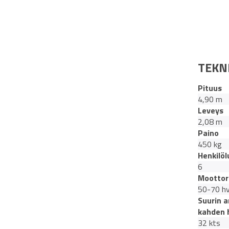
TEKN
Pituus
4,90 m
Leveys
2,08 m
Paino
450 kg
Henkilöl
6
Moottor
50-70 h
Suurin a
kahden 
32 kts