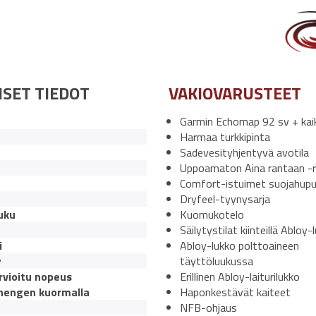
ISET TIEDOT
VAKIOVARUSTEET
Garmin Echomap 92 sv + kai
Harmaa turkkipinta
Sadevesityhjentyvä avotila
Uppoamaton Aina rantaan -
Comfort-istuimet suojahupui
Dryfeel-tyynysarja
uku
Kuomukotelo
Säilytystilat kiinteillä Abloy-l
i
Abloy-lukko polttoaineen
v
täyttöluukussa
rvioitu nopeus
Erillinen Abloy-laiturilukko
hengen kuormalla
Haponkestävät kaiteet
NFB-ohjaus