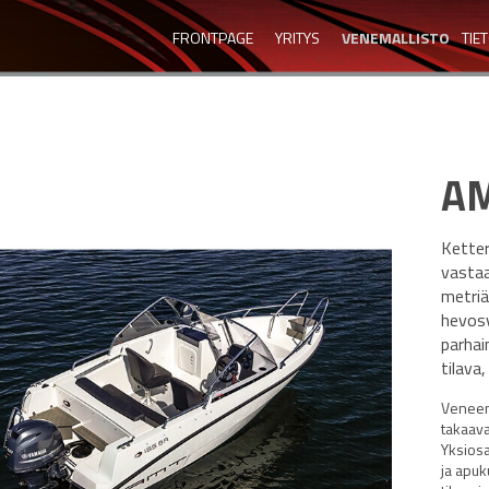
FRONTPAGE
YRITYS
VENEMALLISTO
TIE
AM
Kette
vastaa
metriä
hevosv
parhai
tilava,
Veneen 
takaava
Yksiosa
ja apuk