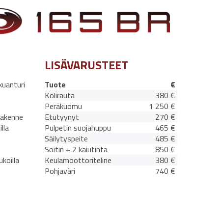
LISÄVARUSTEET
kuanturi
Tuote
€
Kölirauta
380 €
Peräkuomu
1 250 €
rakenne
Etutyynyt
270 €
lla
Pulpetin suojahuppu
465 €
Säilytyspeite
485 €
Soitin + 2 kaiutinta
850 €
ukoilla
Keulamoottoriteline
380 €
Pohjaväri
740 €