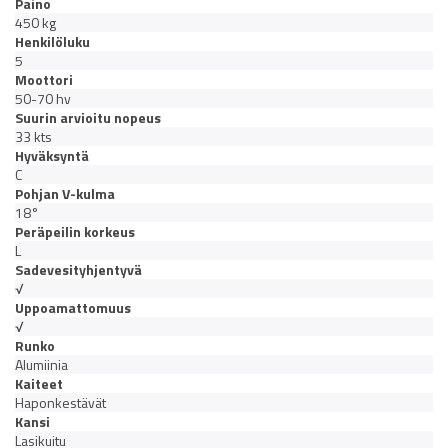
Paino
450 kg
Henkilöluku
5
Moottori
50-70 hv
Suurin arvioitu nopeus
33 kts
Hyväksyntä
C
Pohjan V-kulma
18°
Peräpeilin korkeus
L
Sadevesityhjentyvä
√
Uppoamattomuus
√
Runko
Alumiinia
Kaiteet
Haponkestävät
Kansi
Lasikuitu