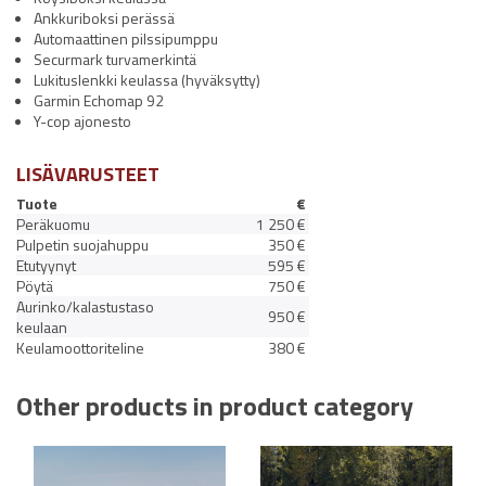
Ankkuriboksi perässä
Automaattinen pilssipumppu
Securmark turvamerkintä
Lukituslenkki keulassa (hyväksytty)
Garmin Echomap 92
Y-cop ajonesto
LISÄVARUSTEET
Tuote
€
Peräkuomu
1 250 €
Pulpetin suojahuppu
350 €
Etutyynyt
595 €
Pöytä
750 €
Aurinko/kalastustaso
950 €
keulaan
Keulamoottoriteline
380 €
Other products in product category