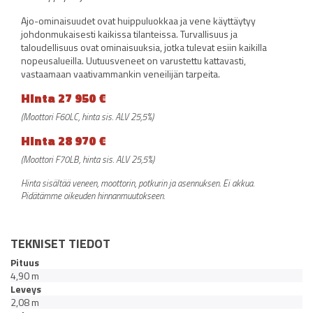
Ajo-ominaisuudet ovat huippuluokkaa ja vene käyttäytyy
johdonmukaisesti kaikissa tilanteissa. Turvallisuus ja
taloudellisuus ovat ominaisuuksia, jotka tulevat esiin kaikilla
nopeusalueilla. Uutuusveneet on varustettu kattavasti,
vastaamaan vaativammankin veneilijän tarpeita.
Hinta 27 950 €
(Moottori F60LC, hinta sis. ALV 25,5%)
Hinta 28 970 €
(Moottori F70LB, hinta sis. ALV 25,5%)
Hinta sisältää veneen, moottorin, potkurin ja asennuksen. Ei akkua.
Pidätämme oikeuden hinnanmuutokseen.
TEKNISET TIEDOT
Pituus
4,90 m
Leveys
2,08 m