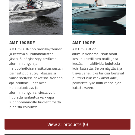
AMT 190 BRF
AMT 190 RF
AMT 190 BRf on monikäyttöinen
AMT 190 Rf on
ja kestävä alumiinimalliston
alumiinivenemalliston ainut
jäsen. Siinä yhdistyy kestävän
keskipulpetillinen malli, joka
alumiinirungon ja
kestää niin aktiivista kulutusta
helppohoitoisen lasikuitusisustan
kuin katsetta. Se on näyttävä ja
parhaat puolet tyylikkäässä ja
tilava vene, joka tarjoaa loistavat
viimeistellyssä paketissa. Veneen
puitteet niin mökkimatkalle,
ajo-ominaisuudet ovat
päiväristeilylle kuin vapaa-ajan
huippuluokkaa, ja
kalastukseen.
alumiinirungon ansiosta voit
huoletta rantautua vaikkapa
luonnonrannoille huolehtimatta
pienistä kolhuista.
View all products (6)