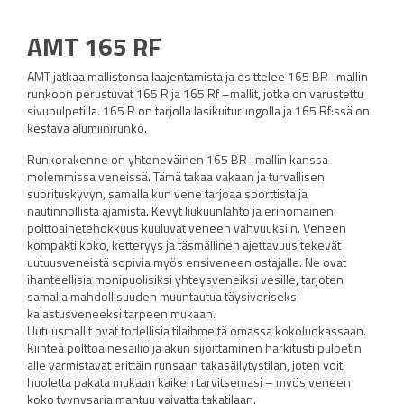
AMT 165 RF
AMT jatkaa mallistonsa laajentamista ja esittelee 165 BR -mallin
runkoon perustuvat 165 R ja 165 Rf –mallit, jotka on varustettu
sivupulpetilla. 165 R on tarjolla lasikuiturungolla ja 165 Rf:ssä on
kestävä alumiinirunko.
Runkorakenne on yhteneväinen 165 BR -mallin kanssa
molemmissa veneissä. Tämä takaa vakaan ja turvallisen
suorituskyvyn, samalla kun vene tarjoaa sporttista ja
nautinnollista ajamista. Kevyt liukuunlähtö ja erinomainen
polttoainetehokkuus kuuluvat veneen vahvuuksiin. Veneen
kompakti koko, ketteryys ja täsmällinen ajettavuus tekevät
uutuusveneistä sopivia myös ensiveneen ostajalle. Ne ovat
ihanteellisia monipuolisiksi yhteysveneiksi vesille, tarjoten
samalla mahdollisuuden muuntautua täysiveriseksi
kalastusveneeksi tarpeen mukaan.
Uutuusmallit ovat todellisia tilaihmeitä omassa kokoluokassaan.
Kiinteä polttoainesäiliö ja akun sijoittaminen harkitusti pulpetin
alle varmistavat erittäin runsaan takasäilytystilan, joten voit
huoletta pakata mukaan kaiken tarvitsemasi – myös veneen
koko tyynysarja mahtuu vaivatta takatilaan.