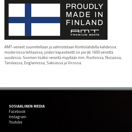
AMT-veneet suunnitellaan ja valmistetaan Kontiolahdella kahdessa
modernissa tehtaassa, joiden kapasiteetti on peräti 1600 venettä
vuodessa. Suomen lisäksi veneitä myydään mm. Ruotsissa, Norjassa,
Tanskassa, Englannissa, Saksassa ja Virossa.
SOSIAALINEN MEDIA
Facebook
Instagram
Youtube