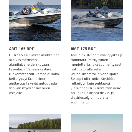
AMT 165 BRF
AMT 175 BRF
Uusi 165 BRf vastaa asiakkaiden
AMT 175 BRf on tilava, tyylikäs ja
alle viisimetristen
muuntautumiskykyinen
alumiiniveneiden kovaan
moniottelija, joka sopii erityisesti
kysyntään. Veneen kestävä
laatutietoisille sekä
runkomateriaali, kompakti koko,
vauhdikkaammille veneilijöille.
ketteryys ja täsmällinen
Se sopii niin mökkikäyttöön,
ajettavuus tekevät uutuudesta
retkeilyyn kuin puhtaaksi
sopivan myös ensiveneen
yleisveneeksi. Sisustaltaan vene
ostajalle.
on kokoluokkansa tilavin, ja
tilajärjestely on huolella
suunniteltu.