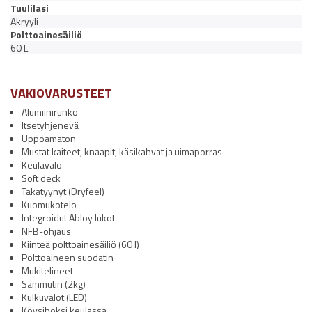
Tuulilasi
Akryyli
Polttoainesäiliö
60 L
VAKIOVARUSTEET
Alumiinirunko
Itsetyhjenevä
Uppoamaton
Mustat kaiteet, knaapit, käsikahvat ja uimaporras
Keulavalo
Soft deck
Takatyynyt (Dryfeel)
Kuomukotelo
Integroidut Abloy lukot
NFB-ohjaus
Kiinteä polttoainesäiliö (60 l)
Polttoaineen suodatin
Mukitelineet
Sammutin (2kg)
Kulkuvalot (LED)
Köysiboksi keulassa