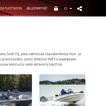
TOA TUOTTEISTA
JÄLLEENMYYJÄT
FI
ha Snell Oy, joka valmistaa täysalumiinisia huvi- ja
i ja kestäväksi, joten yhdessä AMT:n laadukkaan
kovaa kulutusta sekä aktiivista käyttöä.