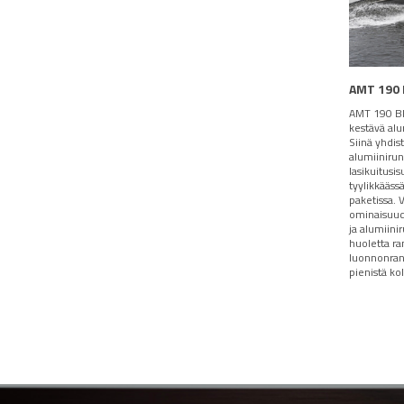
AMT 190
AMT 190 BR
kestävä alu
Siinä yhdis
alumiiniru
lasikuitusi
tyylikkäässä
paketissa. 
ominaisuud
ja alumiini
huoletta ra
luonnonran
pienistä ko