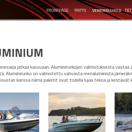
FRONTPAGE
YRITYS
VENEMALLISTO
TIE
UMINIUM
enesarja jatkaa kasvuaan. Alumiinirunkojen valmistuksesta vastaa Ju
tä. Alumiinirunko on valmistettu vahvasta merialumiinista jämeräks
sisustan kanssa nämä paketit ovat todella lujaa tekoa ja kestävät 