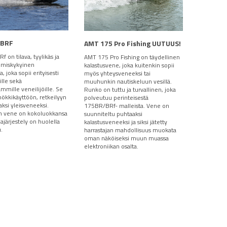
 BRF
AMT 175 Pro Fishing UUTUUS!
 on tilava, tyylikäs ja
AMT 175 Pro Fishing on täydellinen
miskykyinen
kalastusvene, joka kuitenkin sopii
, joka sopii erityisesti
myös yhteysveneeksi tai
ille sekä
muuhunkin nautiskeluun vesillä.
mmille veneilijöille. Se
Runko on tuttu ja turvallinen, joka
mökkikäyttöön, retkeilyyn
polveutuu perinteisestä
ksi yleisveneeksi.
175BR/BRf- malleista. Vene on
an vene on kokoluokkansa
suunniteltu puhtaaksi
tilajärjestely on huolella
kalastusveneeksi ja siksi jätetty
u.
harrastajan mahdollisuus muokata
oman näköiseksi muun muassa
elektroniikan osalta.