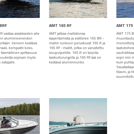
 BRF
AMT 165 RF
AMT 175
f vastaa asiakkaiden alle
AMT jatkaa mallistonsa
AMT 175 BRf
ten alumiiniveneiden
laajentamista ja esittelee 165 BR -
muuntautu
yntään. Veneen kestävä
mallin runkoon perustuvat 165 R ja
moniottelija
iaali, kompakti koko,
165 Rf –mallit, jotka on varustettu
laatutietois
a täsmällinen ajettavuus
sivupulpetilla. 165 R on tarjolla
vauhdikkaa
tuudesta sopivan myös
lasikuiturungolla ja 165 Rf:ssä on
sopii niin 
ostajalle.
kestävä alumiinirunko.
kuin puhtaa
Sisustalta
tilavin, ja 
suunnitelt