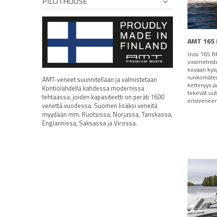
PILOTHOUSE
AMT 165
Uusi 165 BR
viisimetris
kovaan kys
runkomater
AMT-veneet suunnitellaan ja valmistetaan
ketteryys j
Kontiolahdella kahdessa modernissa
tekevät uu
tehtaassa, joiden kapasiteetti on peräti 1600
ensiveneen 
venettä vuodessa. Suomen lisäksi veneitä
myydään mm. Ruotsissa, Norjassa, Tanskassa,
Englannissa, Saksassa ja Virossa.